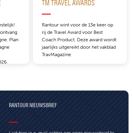
E
TM TRAVEL AWARDS
telijk!
Rantour wint voor de 13e keer op
 ontvang
rij de Travel Award voor Best
gne. Plan
Coach Product. Deze award wordt
pagne
jaarlijks uitgereikt door het vakblad
TravMagazine.
026.
RANTOUR NIEUWSBRIEF
Laat hier je e-mail achter om onze nieuwsbrief te