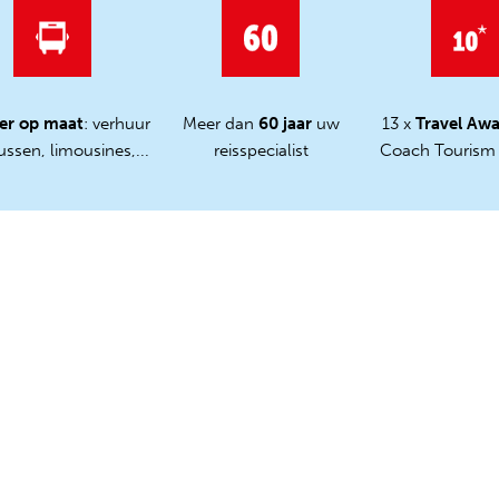
er op maat
: verhuur
Meer dan
60 jaar
uw
13 x
Travel Aw
ssen, limousines,...
reisspecialist
Coach Tourism