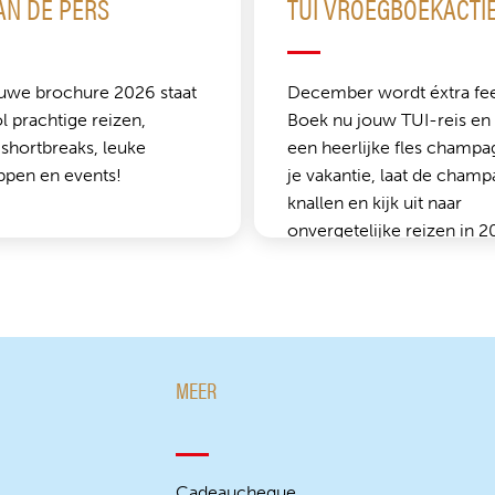
AN DE PERS
TUI VROEGBOEKACTI
uwe brochure 2026 staat
December wordt éxtra fees
 prachtige reizen,
Boek nu jouw TUI-reis en
 shortbreaks, leuke
een heerlijke fles champa
ppen en events!
je vakantie, laat de cham
knallen en kijk uit naar
onvergetelijke reizen in 2
MEER
Cadeaucheque