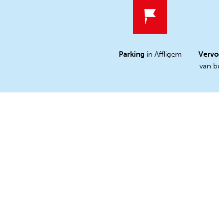
Parking
in Affligem
Vervo
van bu