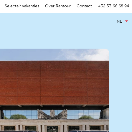
Selectair vakanties
Over Rantour
Contact
+32 53 66 68 94
NL