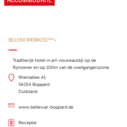
de snelweg naar Aken en Barchon, avondstop. Over
Luik naar Affligem. Aankomst omstreeks 20u.
BELLEVUE RHEINHOTEL****+
Traditierijk hotel in art-nouveaustijl op de
Rijnoever en op 100m van de voetgangerszone.
Rheinallee 41
56154 Boppard
Duitsland
www.bellevue-boppard.de
Receptie