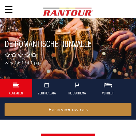
DE ROMANTISCHE RIJNVALLEI
vanaf
€ 1349
p.p.
ALGEMEEN
VERTREKDATA
REISSCHEMA
VERBLIJF
Reserveer uw reis