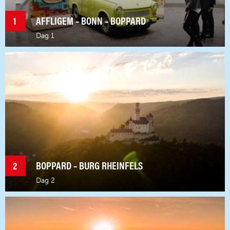
1
AFFLIGEM – BONN – BOPPARD
Dag 1
Vertrek om 7u. Via Luik naar Aken, koffiepauze. Via
Kerpen naar Bonn; deze idyllische stad aan de Rijn was
tot 1990 de hoofdstad van de Bondsrepubliek
Duitsland. Bezoek aan het Haus der Geschichte, een
museum gewijd aan de geschiedenis van de
Bondsrepubliek Duitsland en de Duitse Democratische
Republiek na de 2e Wereldoorlog. Vrije lunch en
wandeling door de Altstadt met mogelijkheid voor
facultatief bezoek aan het geboortehuis van Mozart
(ca. € 15). Nadien naar Bellevue Rheinhotel****
Boppard. Welkomstdrankje, avondmaal en logies.
2
BOPPARD – BURG RHEINFELS
Dag 2
Geleide wandeling met een drankje door de Altstadt
van Boppard met o.m. de Karmelietenkerk en het
klooster, de pittoreske straatjes, de Marktplatz en de
Basilika St. Severus. Langs de Rijnvallei stroomafwaarts