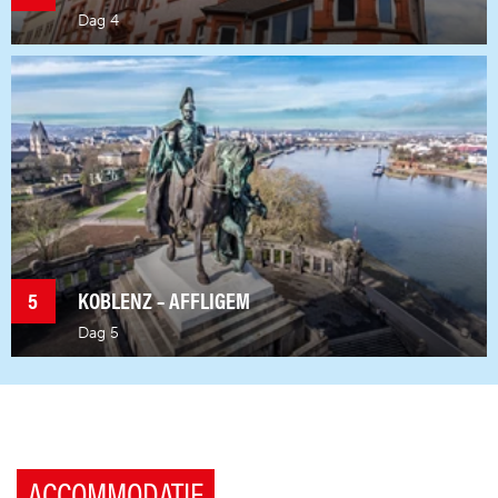
Dag 4
Ontbijtbuffet. Om 11u met onze luxeautocar via
Emmelshausen en Hahn naar Traben-Trarbach.
Bezoek aan de Mosel-Wein-Nachts-Markt in de
verwarmde en romantisch verlichte, authentieke
voormalige wijnkelders van de stad. Deze unieke
ondergrondse kerstmarkt, waar wijn, culinaire
hoogstandjes en cultuur centraal staan, nodigt
bezoekers uit om te blijven hangen en te genieten van
feestelijke lekkernijen in de onderwereld van het
wijnstadje. Vrije lunch op de kerstmarkt. Terug naar
Boppard voor avondmaal en logies.
5
KOBLENZ – AFFLIGEM
Dag 5
Via de Rijnoever naar Koblenz. De spitse landtong
Deutsches Eck bij de samenloop van de Moezel en de
Rijn is de bekendste trekpleister van Koblenz. Per
kabelbaan naar de vesting Ehrenbreitstein met een
prachtig panorama over Koblenz en het Deutsches
ACCOMMODATIE
Eck. Lunch en vrije tijd in het historisch centrum. Via