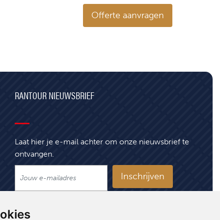
Offerte aanvragen
RANTOUR NIEUWSBRIEF
Laat hier je e-mail achter om onze nieuwsbrief te
ontvangen.
Inschrijven
ookies