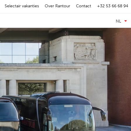
Selectair vakanties
Over Rantour
Contact
+32 53 66 68 94
NL